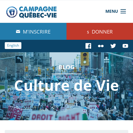
MENU
À propos de nous
M'INSCRIRE
DONNER
Blog
English
Comprendre
BLOG
Agir
Culture de Vie
Boutique