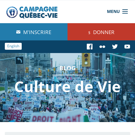
MENU
À propos de nous
M'INSCRIRE
DONNER
Blog
English
Comprendre
BLOG
Agir
Culture de Vie
Boutique