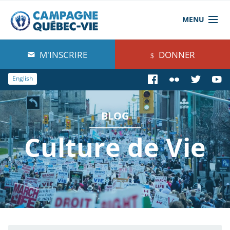
MENU
À propos de nous
M'INSCRIRE
DONNER
Blog
English
Comprendre
BLOG
Agir
Culture de Vie
Boutique