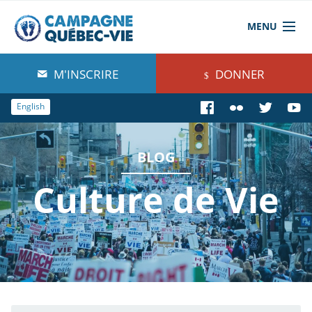
MENU
À propos de nous
M'INSCRIRE
DONNER
Blog
English
Comprendre
BLOG
Agir
Culture de Vie
Boutique