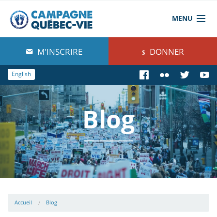
MENU
À propos de nous
M'INSCRIRE
DONNER
Blog
English
Comprendre
Blog
Agir
Boutique
Accueil
Blog