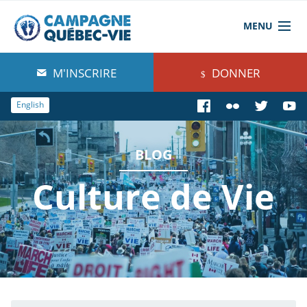
MENU
À propos de nous
M'INSCRIRE
DONNER
Blog
English
Comprendre
BLOG
Agir
Culture de Vie
Boutique