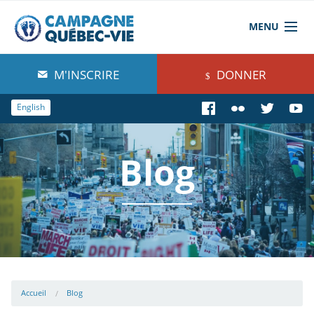
MENU
À propos de nous
M'INSCRIRE
DONNER
Blog
English
Comprendre
Blog
Agir
Boutique
Accueil
Blog