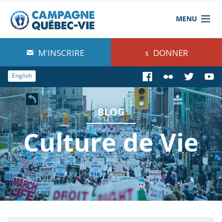
MENU
À propos de nous
M'INSCRIRE
DONNER
Blog
English
Comprendre
BLOG
Agir
Culture de Vie
Boutique