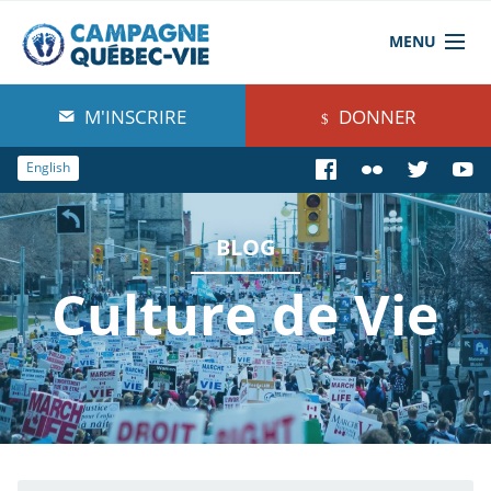
MENU
À propos de nous
M'INSCRIRE
DONNER
Blog
English
Comprendre
BLOG
Agir
Culture de Vie
Boutique