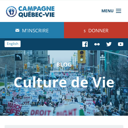
MENU
À propos de nous
M'INSCRIRE
DONNER
Blog
English
Comprendre
BLOG
Agir
Culture de Vie
Boutique