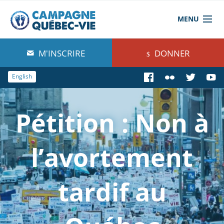
MENU
À propos de nous
M'INSCRIRE
DONNER
Blog
English
Comprendre
Pétition : Non à
Agir
Boutique
l’avortement
tardif au