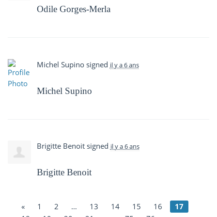
Odile Gorges-Merla
Michel Supino
signed
il y a 6 ans
Michel Supino
Brigitte Benoit
signed
il y a 6 ans
Brigitte Benoit
«
1
2
…
13
14
15
16
17