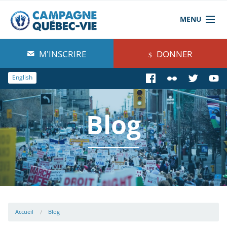
MENU
À propos de nous
M'INSCRIRE
DONNER
Blog
English
Comprendre
Blog
Agir
Boutique
Accueil
Blog