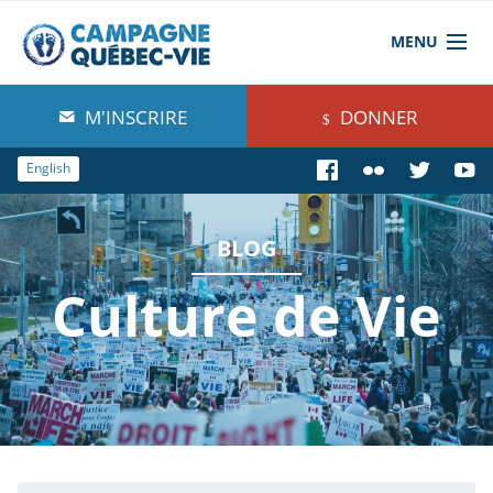
MENU
À propos de nous
M'INSCRIRE
DONNER
Blog
English
Comprendre
BLOG
Agir
Culture de Vie
Boutique