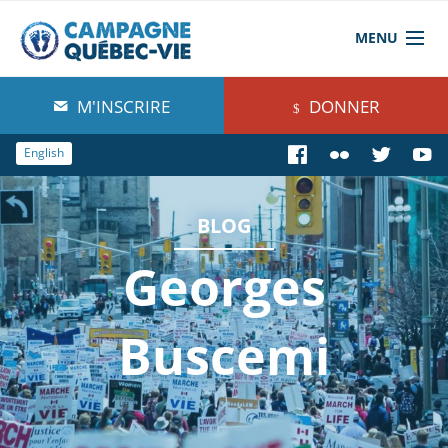
MENU
À propos de nous
M'INSCRIRE
DONNER
Blog
English
Comprendre
BLOG
Agir
Georges
Boutique
Buscemi