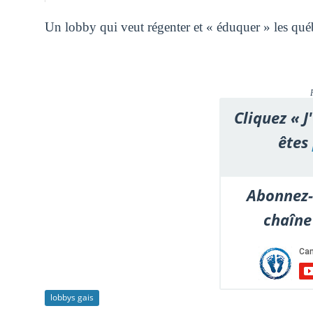
Un lobby qui veut régenter et « éduquer » les québ
Cliquez « J
êtes
Abonnez-
chaîne
lobbys gais