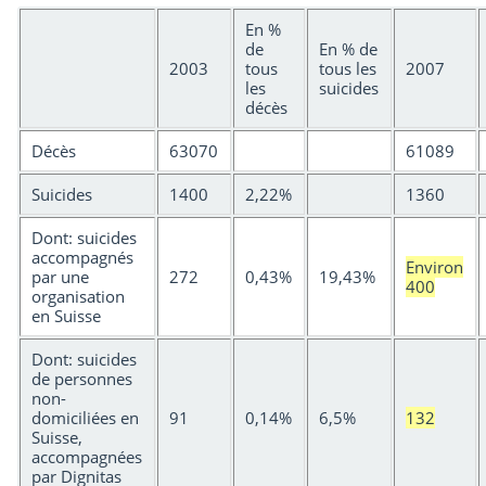
En %
de
En % de
2003
tous
tous les
2007
les
suicides
décès
Décès
63070
61089
Suicides
1400
2,22%
1360
Dont: suicides
accompagnés
Environ
par une
272
0,43%
19,43%
400
organisation
en Suisse
Dont: suicides
de personnes
non-
domiciliées en
91
0,14%
6,5%
132
Suisse,
accompagnées
par Dignitas