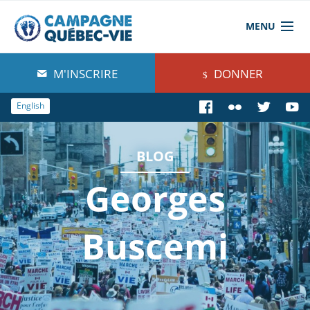
MENU
À propos de nous
M'INSCRIRE
DONNER
Blog
English
Comprendre
BLOG
Agir
Georges
Boutique
Buscemi