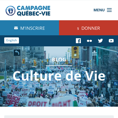
MENU
À propos de nous
M'INSCRIRE
DONNER
Blog
English
Comprendre
BLOG
Agir
Culture de Vie
Boutique