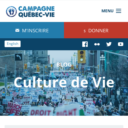
MENU
À propos de nous
M'INSCRIRE
DONNER
Blog
English
Comprendre
BLOG
Agir
Culture de Vie
Boutique