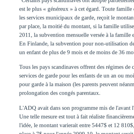
"Certains pays scandinaves ont adopté partiellem
est le plus « généreux » à cet égard. Toute famille q
les services municipaux de garde, reçoit le montan
par place, la moitié du montant, si la famille utilis
2011, la subvention mensuelle versée à la famill
En Finlande, la subvention pour non-utilisation d
un enfant de plus de 9 mois et de moins de 36 moi
Tous les pays scandinaves offrent des régimes de 
services de garde pour les enfants de un an ou mo
pour garde à la maison (les parents peuvent néanm
prolongation des congés parentaux.
L'ADQ avait dans son programme mis de l'avant l
Une telle mesure est tout à fait réaliste financière
l'idée, le montant varierait entre 5447$ et 12 810
place à 7$ pour l'année 2009-10, le montant serai