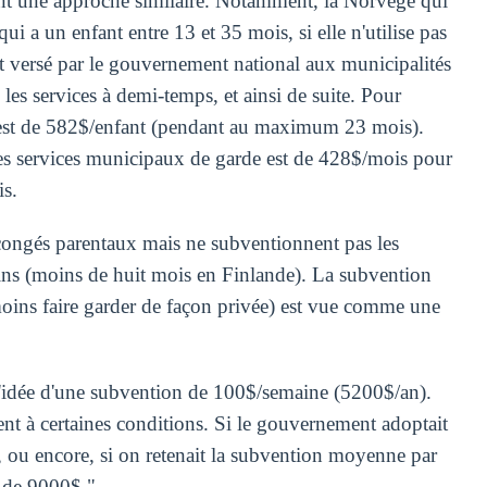
ent une approche similaire. Notamment, la Norvège qui
ui a un enfant entre 13 et 35 mois, si elle n'utilise pas
t versé par le gouvernement national aux municipalités
e les services à demi-temps, et ainsi de suite. Pour
e est de 582$/enfant (pendant au maximum 23 mois).
es services municipaux de garde est de 428$/mois pour
s.
congés parentaux mais ne subventionnent pas les
ins (moins de huit mois en Finlande). La subvention
oins faire garder de façon privée) est vue comme une
'idée d'une subvention de 100$/semaine (5200$/an).
ment à certaines conditions. Si le gouvernement adoptait
$, ou encore, si on retenait la subvention moyenne par
t de 9000$."