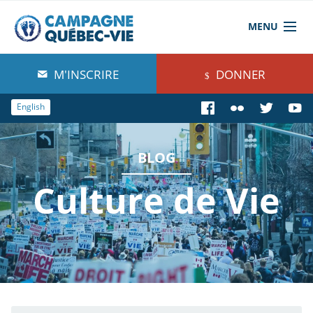
MENU
À propos de nous
M'INSCRIRE
DONNER
Blog
English
Comprendre
BLOG
Agir
Culture de Vie
Boutique