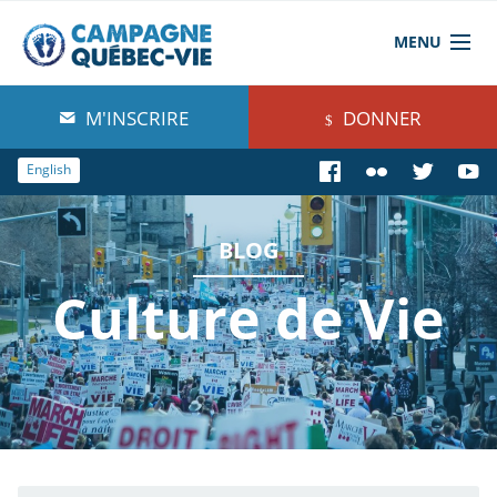
MENU
À propos de nous
M'INSCRIRE
DONNER
Blog
English
Comprendre
BLOG
Agir
Culture de Vie
Boutique