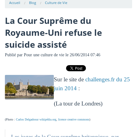
Accueil
Blog
Culture de Vie
La Cour Suprême du
Royaume-Uni refuse le
suicide assisté
Publié par
Pour une culture de vie
le 26/06/2014 07:46
Sur le site de
challenges.fr du 25
juin 2014
:
(La tour de Londres)
(Photo :
Carlos Delgadosur wikipédia.org
,
licence creative commons
)
Les juges de la Cour suprême britannique, par