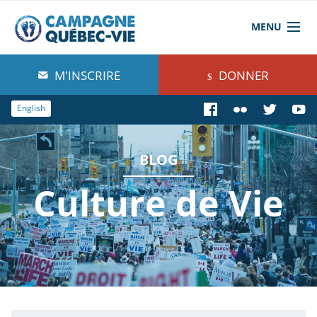
MENU
À propos de nous
M'INSCRIRE
DONNER
Blog
English
Comprendre
BLOG
Agir
Culture de Vie
Boutique