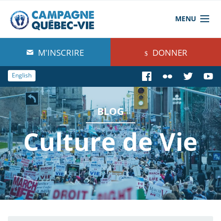
MENU
À propos de nous
M'INSCRIRE
DONNER
Blog
English
Comprendre
BLOG
Agir
Culture de Vie
Boutique