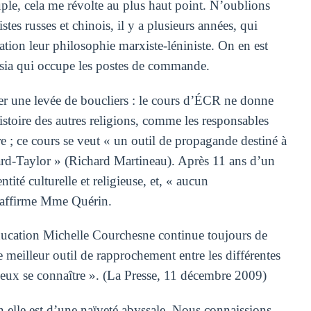
ple, cela me révolte au plus haut point. N’oublions
tes russes et chinois, il y a plusieurs années, qui
ation leur philosophie marxiste-léniniste. On en est
ntsia qui occupe les postes de commande.
ter une levée de boucliers : le cours d’ÉCR ne donne
istoire des autres religions, comme les responsables
e ; ce cours se veut « un outil de propagande destiné à
ard-Taylor » (Richard Martineau). Après 11 ans d’un
tité culturelle et religieuse, et, « aucun
 affirme Mme Quérin.
Éducation Michelle Courchesne continue toujours de
le meilleur outil de rapprochement entre les différentes
ux se connaître ». (La Presse, 11 décembre 2009)
n elle est d’une naïveté abyssale. Nous connaissions