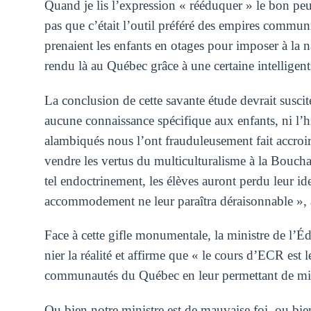
Quand je lis l’expression « rééduquer » le bon peu
pas que c’était l’outil préféré des empires communis
prenaient les enfants en otages pour imposer à la n
rendu là au Québec grâce à une certaine intellige
La conclusion de cette savante étude devrait susci
aucune connaissance spécifique aux enfants, ni l’h
alambiqués nous l’ont frauduleusement fait accroir
vendre les vertus du multiculturalisme à la Bouch
tel endoctrinement, les élèves auront perdu leur iden
accommodement ne leur paraîtra déraisonnable »,
Face à cette gifle monumentale, la ministre de l’
nier la réalité et affirme que « le cours d’ECR est 
communautés du Québec en leur permettant de mie
Ou bien notre ministre est de mauvaise foi, ou bie