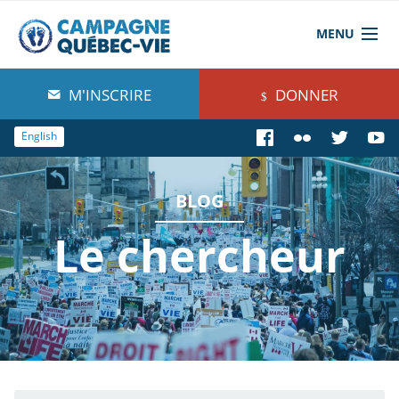
MENU
À propos de nous
M'INSCRIRE
DONNER
Blog
English
Comprendre
BLOG
Agir
Le chercheur
Boutique