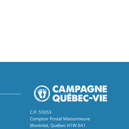
C.P. 55053
Comptoir Postal Maisonneuve
Montréal, Québec H1W 0A1