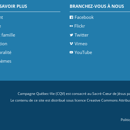
SAVOIR PLUS
BRANCHEZ-VOUS À NOUS
nt
Facebook
e
Flickr
 famille
Twitter
tion
Vimeo
ralité
YouTube
thèmes
Campagne Québec-Vie (CQV) est consacré au Sacré-Cœur de Jésus par
Le contenu de ce site est distribué sous licence
Creative Commons Attributi
Politi