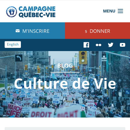
MENU
À propos de nous
M'INSCRIRE
DONNER
Blog
English
Comprendre
BLOG
Agir
Culture de Vie
Boutique