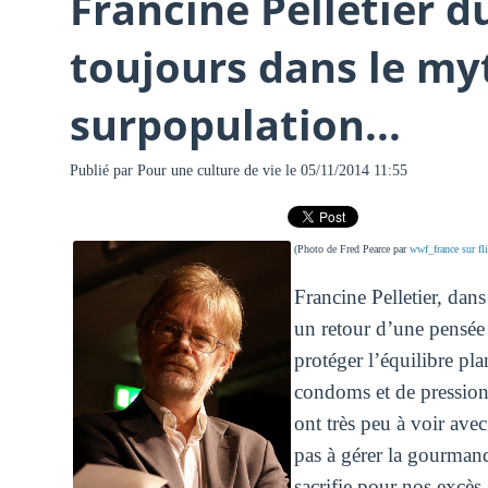
Francine Pelletier d
toujours dans le my
surpopulation...
Publié par
Pour une culture de vie
le 05/11/2014 11:55
(Photo de Fred Pearce par
wwf_france sur fl
Francine Pelletier, dans
un retour d’une pensée 
protéger l’équilibre pla
condoms et de pressions
ont très peu à voir ave
pas à gérer la gourmand
sacrifie pour nos excès.