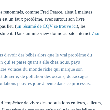
es renommés, comme Fred Pearce, aient à maintes
n est un faux problème, avec surtout son livre
as lieu (
un résumé de CQV se trouve ici
), les
stinent. Dans un interview donné au site internet
7 sur
s d'avoir des bébés alors que le vrai problème du
n qui se passe quant à elle chez nous, pays
gences voraces du monde riche qui marque son
et de serre, de pollution des océans, de saccages
opulations pauvres joue à peine dans ce processus.
x d’empêcher de vivre des populations entières, ailleurs,
 est triste de constater qu'un tel néo-colonialisme