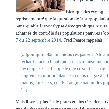
Bien que des écologist
reprises montré que la question de la surpopulatio
remarquable L’apocalypse démographique n’aura p
acharnés du contrôle des populations pauvres s’ob
7 du 22 septembre 2014
, Fred Pearce rappelait :
(...)pourquoi blâmons-nous ces pauvres Africain
réchauffement climatique est la surconsommatio
développés? ». Il rappelle que ce sont les exi
empreinte sur notre planète à coups de gaz à eff
marins, forestiers, etc. Et l'augmentation des p
(...)
Mais il serait plus facile pour certains Occidentau
que de changer de comportement, ici, chez nous… Il