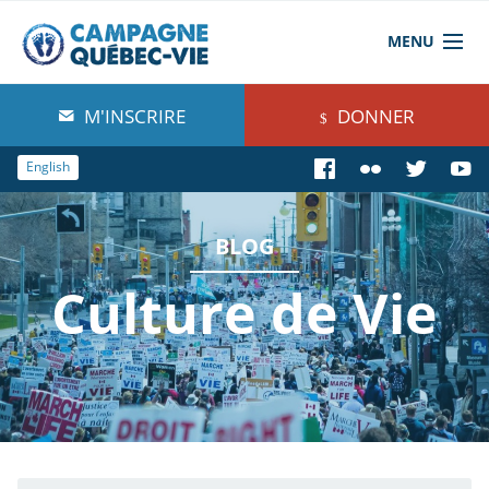
MENU
À propos de nous
M'INSCRIRE
DONNER
Blog
English
Comprendre
BLOG
Agir
Culture de Vie
Boutique