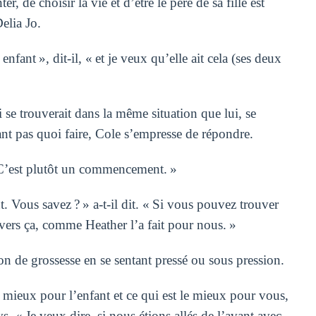
, de choisir la vie et d’être le père de sa fille est
elia Jo.
fant », dit-il, « et je veux qu’elle ait cela (ses deux
 se trouverait dans la même situation que lui, se
ant pas quoi faire, Cole s’empresse de répondre.
« C’est plutôt un commencement. »
t. Vous savez ? » a-t-il dit. « Si vous pouvez trouver
vers ça, comme Heather l’a fait pour nous. »
ion de grossesse en se sentant pressé ou sous pression.
 le mieux pour l’enfant et ce qui est le mieux pour vous,
. « Je veux dire, si nous étions allés de l’avant avec