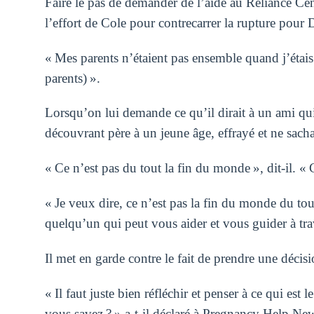
Faire le pas de demander de l’aide au Reliance Center
l’effort de Cole pour contrecarrer la rupture pour D
« Mes parents n’étaient pas ensemble quand j’étais en
parents) ».
Lorsqu’on lui demande ce qu’il dirait à un ami qui
découvrant père à un jeune âge, effrayé et ne sach
« Ce n’est pas du tout la fin du monde », dit-il. 
« Je veux dire, ce n’est pas la fin du monde du tou
quelqu’un qui peut vous aider et vous guider à tra
Il met en garde contre le fait de prendre une décis
« Il faut juste bien réfléchir et penser à ce qui est
vous savez ? » a-t-il déclaré à Pregnancy Help News