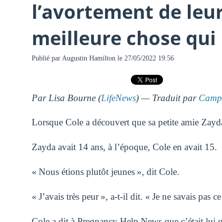
l’avortement de leur 
meilleure chose qui 
Publié par
Augustin Hamilton
le 27/05/2022 19:56
Par Lisa Bourne (
LifeNews
) — Traduit par
Campa
Lorsque Cole a découvert que sa petite amie Zayda 
Zayda avait 14 ans, à l’époque, Cole en avait 15.
« Nous étions plutôt jeunes », dit Cole.
« J’avais très peur », a-t-il dit. « Je ne savais pas ce 
Cole a dit à Pregnancy Help News que c’était lui qu