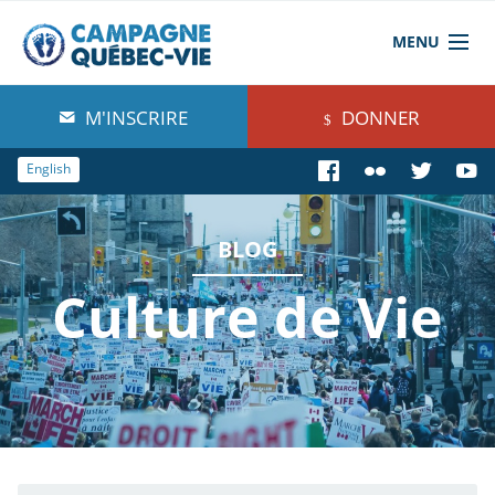
MENU
À propos de nous
M'INSCRIRE
DONNER
Blog
English
Comprendre
BLOG
Agir
Culture de Vie
Boutique