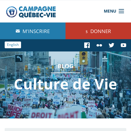
MENU
À propos de nous
M'INSCRIRE
DONNER
Blog
English
Comprendre
BLOG
Agir
Culture de Vie
Boutique