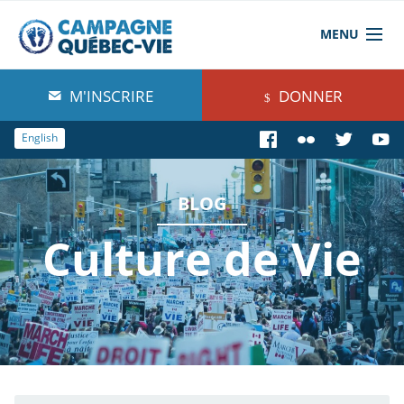
MENU
À propos de nous
M'INSCRIRE
DONNER
Blog
English
Comprendre
BLOG
Agir
Culture de Vie
Boutique