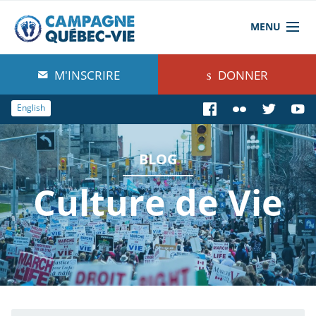
MENU
À propos de nous
M'INSCRIRE
DONNER
Blog
English
Comprendre
BLOG
Agir
Culture de Vie
Boutique