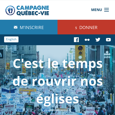
MENU
À propos de nous
M'INSCRIRE
DONNER
Blog
English
Comprendre
C'est le temps
Agir
Boutique
de rouvrir nos
églises