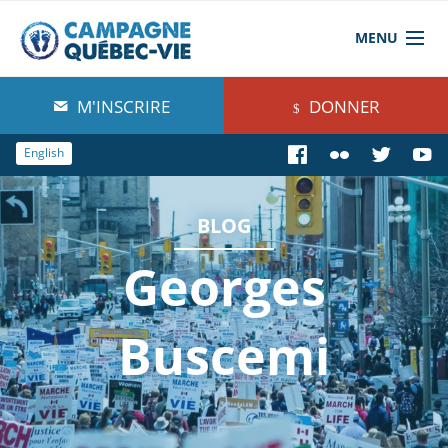
MENU
À propos de nous
M'INSCRIRE
DONNER
Blog
English
Comprendre
BLOG
Agir
Georges
Boutique
Buscemi