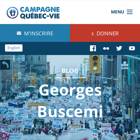
MENU
À propos de nous
M'INSCRIRE
DONNER
Blog
English
Comprendre
BLOG
Agir
Georges
Boutique
Buscemi