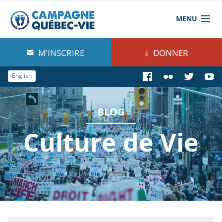
MENU
À propos de nous
M'INSCRIRE
DONNER
Blog
English
Comprendre
BLOG
Agir
Culture de Vie
Boutique