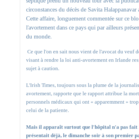
septique prend un nouveau tour avec la publicati
circonstances du décès de Savita Halappanavar 
Cette affaire, longuement commentée sur ce blog,
l'avortement dans ce pays qui par ailleurs présen
du monde.
Ce que l'on en sait nous vient de l'avocat du veuf d
visant à rendre la loi anti-avortement en Irlande re
sujet à caution.
L'Irish Times, toujours sous la plume de la journali
avortement, rapporte que le rapport attribue la mor
personnels médicaux qui ont « apparemment » trop mi
celui de la patiente.
Mais il apparaît surtout que l'hôpital n'a pas fait
présentait déjà, le dimanche soir à son premier pa