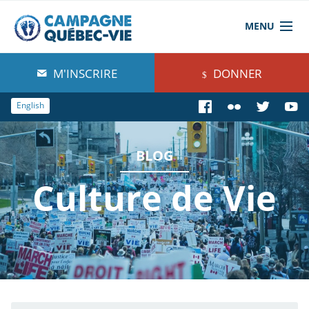
MENU
À propos de nous
M'INSCRIRE
DONNER
Blog
English
Comprendre
BLOG
Agir
Culture de Vie
Boutique