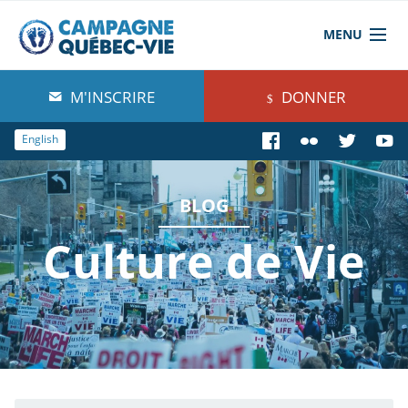
MENU
À propos de nous
M'INSCRIRE
DONNER
Blog
English
Comprendre
BLOG
Agir
Culture de Vie
Boutique