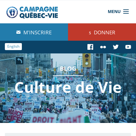
MENU
À propos de nous
M'INSCRIRE
DONNER
Blog
English
Comprendre
BLOG
Agir
Culture de Vie
Boutique