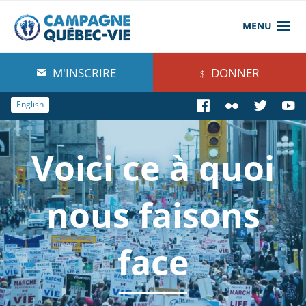
MENU
À propos de nous
M'INSCRIRE
DONNER
Blog
English
Comprendre
Voici ce à quoi
Agir
Boutique
nous faisons
face