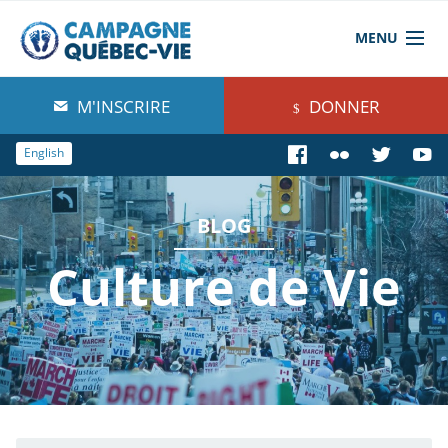
MENU
À propos de nous
M'INSCRIRE
DONNER
Blog
English
Comprendre
BLOG
Agir
Culture de Vie
Boutique