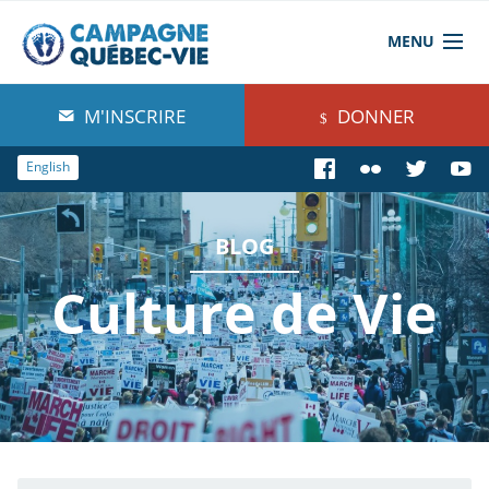
MENU
À propos de nous
M'INSCRIRE
DONNER
Blog
English
Comprendre
BLOG
Agir
Culture de Vie
Boutique