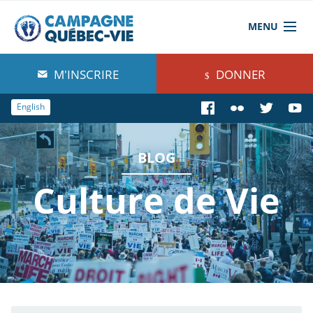
MENU
À propos de nous
M'INSCRIRE
DONNER
Blog
English
Comprendre
BLOG
Agir
Culture de Vie
Boutique