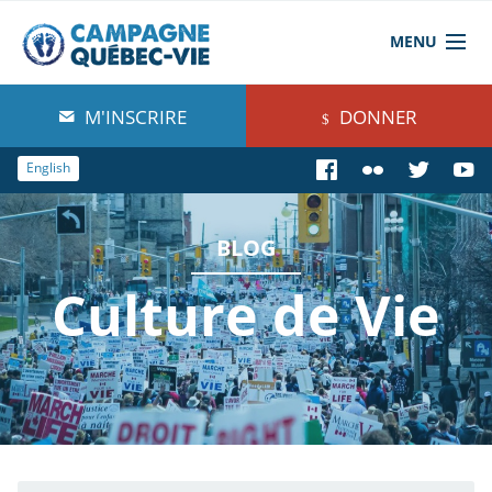
MENU
À propos de nous
M'INSCRIRE
DONNER
Blog
English
Comprendre
BLOG
Agir
Culture de Vie
Boutique