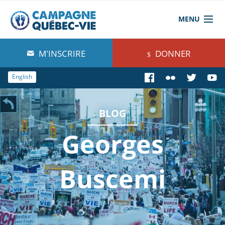
MENU
À propos de nous
M'INSCRIRE
DONNER
Blog
English
Comprendre
BLOG
Agir
Georges
Boutique
Buscemi