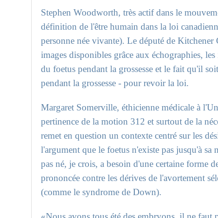
Stephen Woodworth, très actif dans le mouvemen
définition de l'être humain dans la loi canadienn
personne née vivante). Le député de Kitchener 
images disponibles grâce aux échographies, le
du foetus pendant la grossesse et le fait qu'il so
pendant la grossesse - pour revoir la loi.
Margaret Somerville, éthicienne médicale à l'Uni
pertinence de la motion 312 et surtout de la néce
remet en question un contexte centré sur les dé
l'argument que le foetus n'existe pas jusqu'à sa n
pas né, je crois, a besoin d'une certaine forme de 
prononcée contre les dérives de l'avortement séle
(comme le syndrome de Down).
«Nous avons tous été des embryons, il ne faut pa